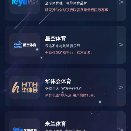
今创乐动注册设备（印度）有限公司
2016年11月15日，子公司新加坡今创与今创集团共同出资设立控股子
公司今创乐动注册设备（印度）有限公司。
注册资本：6,000万卢比。
主营业务：铁路配件制造等。
上一条：
今创集团欧洲有限公司
下一条：
今创乐动注册设备(澳大利亚)有限公司